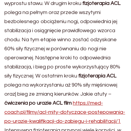
wyprostu stawu. W drugim kroku
fizjoterapia ACL
polega na pełnym oraz przede wszytymi
bezbolesnego obciążeniu nogi, odpowiednia jej
stabilizacja i osiągnięcie prawidłowego wzorca
chodu. Na tym etapie winno zostać odzyskane
60% siły fizycznej w porównaniu do nogi nie
operowanej. Następne kroki to odpowiednia
stabilizacja, i bieg po proste wykorzystujący 80%
siły fizycznej. W ostatnim kroku
fizjoterapia ACL
polega na wykorzystaniu aż 90% siły mięśniowej
oraz| bieg ze zmianą kierunków. Jakie atuty –
ćwiczenia po urazie ACL film
https://med-
coach.pl/filmy/acl-mity-dotyczace-postepowania-
po-urazie-kwalifikacji-do-zabiegu-i-rehabilitacji/1
Intensywna fizjoterapia przynosi wiele korzyści, w