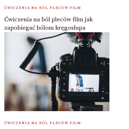
ĆWICZENIA NA BÓL PLECÓW FILM
Ćwiczenia na ból pleców film jak
zapobiegać bólom kręgosłupa
ĆWICZENIA NA BÓL PLECÓW FILM