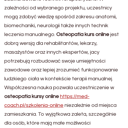
zależności od wybranego projektu, uczestnicy
mogą zdobyć wiedzę spośród zakresu anatomii,
biomechaniki, neurologii także innych technik
leczenia manualnego.
Osteopatia kurs online
jest
dobrą wersją dla rehabilitantów, lekarzy,
masażystów oraz innych ekspertów, jacy
potrzebują rozbudować swoje umiejętności
zawodowe oraz lepiej zrozumieć funkcjonowanie
ludzkiego ciała w kontekście terapii manualnej.
Współczesna nauka pozwala uczestniczenie w
osteopatia kursy online
https://med-
coach.pl/szkolenia-online
niezależnie od miejsca
zamieszkania. To wyjątkowa zaleta, szczególnie
dla osób, które mają małe możliwości