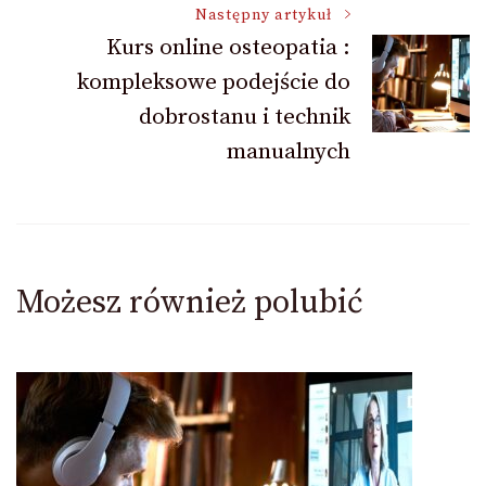
Następny artykuł
Kurs online osteopatia :
kompleksowe podejście do
dobrostanu i technik
manualnych
Możesz również polubić