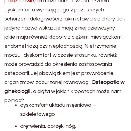
poloznictwie/19
może pomóc w uśmierzaniu
dyskomfortu wynikającego z pozostałych
schorzeń i dolegliwości z jakim stawia się chory. Jak
jedyna nazwa wskazuje mają z niej dziewczyny,
jakie maja również kłopoty z ciężkimi miesiączkami,
endometriozą czy niepłodnością. Nietrzymanie
moczu i dyskomfort w czasie stosunku, również
może prowadzić do określenia zastosowania
osteopatii. Jej obowiązkiem jest przywrócenie
organizmowi zaburzonej równowagi.
Osteopatia w
ginekologii
, a ciąża w jakich kłopotach może nam
pomóc?
dyskomfort układu mięśniowo –
szkieletowego
drętwienia, obrzęki nóg,