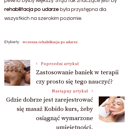
pewno byłby większy. Stąd tak znaczące jest by
rehabilitacja po udarze
była przystępna dla
wszystkich na szerokim poziomie.
wczesna rehabilitacja po udarze
Etykiety:
Nawigacja
Poprzedni artykuł
Zastosowanie baniek w terapii
czy prosto się tego nauczyć?
wpisu
Następny artykuł
Gdzie dobrze jest zarejestrować
się masaż Kobido kurs, żeby
osiągnąć wymarzone
umiejętności.